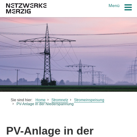
Menü
Schrift vergrößern
Schrift verkleinern
Wortabstand vergrößern
Sie sind hier:
Home
Stromnetz
Stromeinspeisung
Wortabstand verkleinern
PV-Anlage in der Niederspannung
Zeilenabstand vergrößern
PV-Anlage in der
Zeilenabstand verkleinern